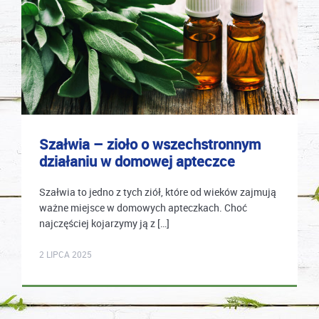
Szałwia – zioło o wszechstronnym
działaniu w domowej apteczce
Szałwia to jedno z tych ziół, które od wieków zajmują
ważne miejsce w domowych apteczkach. Choć
najczęściej kojarzymy ją z […]
mastek
2 LIPCA 2025