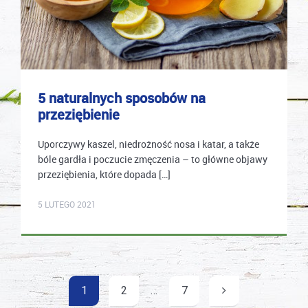
5 naturalnych sposobów na
przeziębienie
Uporczywy kaszel, niedrożność nosa i katar, a także
bóle gardła i poczucie zmęczenia – to główne objawy
przeziębienia, które dopada […]
mastek
5 LUTEGO 2021
Nawigacja
1
2
…
7