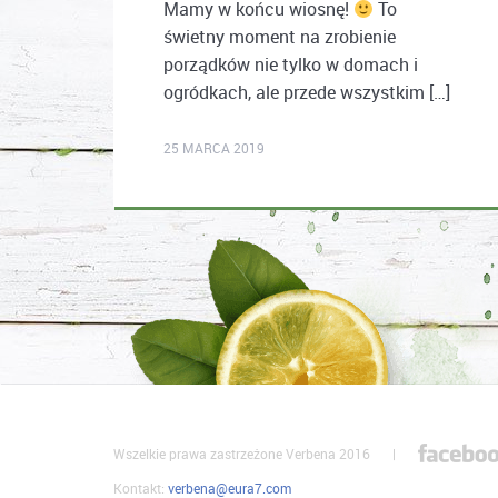
Mamy w końcu wiosnę!
To
świetny moment na zrobienie
porządków nie tylko w domach i
ogródkach, ale przede wszystkim […]
karolina.wcislo
25 MARCA 2019
Wszelkie prawa zastrzeżone Verbena 2016
|
Kontakt:
verbena@eura7.com