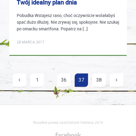
Twój idealny plan dnia
Pobudka Wstajesz rano, choć oczywiście wolałabyś
spać dużo dłużej. Nie zrywaj się, spokojnie. Nie szukaj
po omacku smartfona. Popatrz na […]
karolina.wcislo
28 MARCA 2017
Nawigacja
1
…
36
37
38
po
wpisach
Wszelkie prawa zastrzeżone Verbena 2016