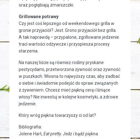
oraz pogłębiają zmarszczki.
Grillowane potrawy
Czy jest coś lepszego od weekendowego grilla w
gronie przyjaciół? Jest. Grono przyjaciół bez grilla.
A tak naprawdę – przypalone, zgrillowane jedzenie
traci wartości odżywcze i przyspiesza procesy
starzenia.
Na naszej liście są również rośliny pryskane
pestycydami, przetworzona żywność oraz żywność
w puszkach. Wiosna to najwyższy czas, aby zadbać
o siebie i świadomie podejść do spraw związanych
z żywieniem. Chcesz mieć piękną cerę i lśniące
włosy? Nie inwestuj w kolejne kosmetyki, a zdrowe
jedzenie.
Który wróg piękna towarzyszy ci od lat?
Bibliografia:
Jolene Hart,
Eat pretty. Jedz i bądź piękna
.