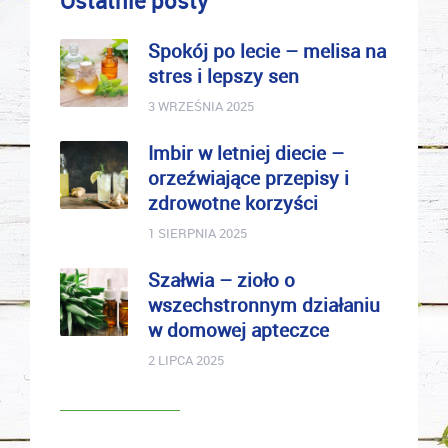
Ostatnie posty
Spokój po lecie – melisa na
stres i lepszy sen
3 WRZEŚNIA 2025
Imbir w letniej diecie –
orzeźwiające przepisy i
zdrowotne korzyści
1 SIERPNIA 2025
Szałwia – zioło o
wszechstronnym działaniu
w domowej apteczce
2 LIPCA 2025