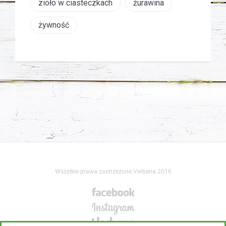
zioło w ciasteczkach
żurawina
żywność
Wszelkie prawa zastrzeżone Verbena 2016