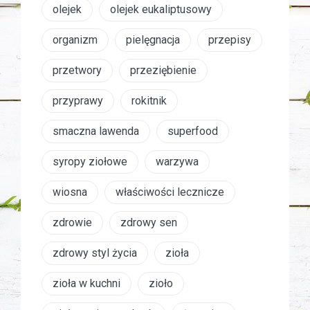
olejek
olejek eukaliptusowy
organizm
pielęgnacja
przepisy
przetwory
przeziębienie
przyprawy
rokitnik
smaczna lawenda
superfood
syropy ziołowe
warzywa
wiosna
właściwości lecznicze
zdrowie
zdrowy sen
zdrowy styl życia
zioła
zioła w kuchni
zioło