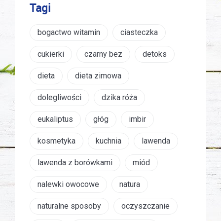
Tagi
bogactwo witamin
ciasteczka
cukierki
czarny bez
detoks
dieta
dieta zimowa
dolegliwości
dzika róża
eukaliptus
głóg
imbir
kosmetyka
kuchnia
lawenda
lawenda z borówkami
miód
nalewki owocowe
natura
naturalne sposoby
oczyszczanie