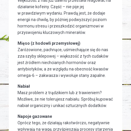
Większość z nas już dawno przestała reagować na
działanie kofeiny. Część – nie pije jej
w prawdziwym wydaniu. Prawdą jest, że dodaje
energii na chwilę, by później podwyższyć poziom
hormonu stresu i przeszkodzić organizmowi w
przyswojeniu kluczowych minerałów.
Mięso (z hodowli przemysłowej)
Zaróżowione, pachnące, uśmiechające się do nas
zza szyby sklepowej – większość z tych cudaków
jest źródłem niechcianych hormonów oraz
antybiotyków, a ze względu na obecność kwasów
omega-6 – zakwasza i wywołuje stany zapalne.
Nabiał
Masz problem z trądzikiem lub z trawieniem?
Możliwe, że nie tolerujesz nabiału. Spróbuj kupować
nabiał organiczny i unikać sztucznych dodatków.
Napoje gazowane
Oprócz tego, że działają rakotwórczo, negatywnie
wpływają na wagę, przyśpieszają procesy starzenia