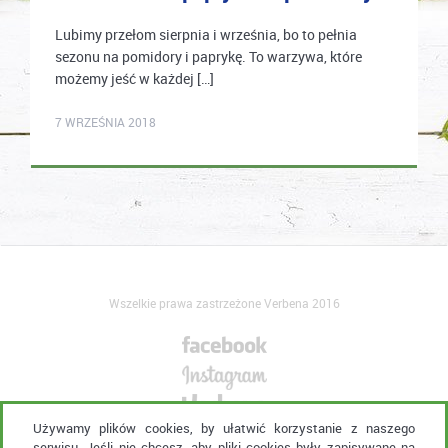
Lubimy przełom sierpnia i września, bo to pełnia
sezonu na pomidory i paprykę. To warzywa, które
możemy jeść w każdej […]
karolina.wcislo
7 WRZEŚNIA 2018
Wszelkie prawa zastrzeżone Verbena 2016
Używamy plików cookies, by ułatwić korzystanie z naszego
serwisu. Jeśli nie chcesz, aby pliki cookies były zapisywane na