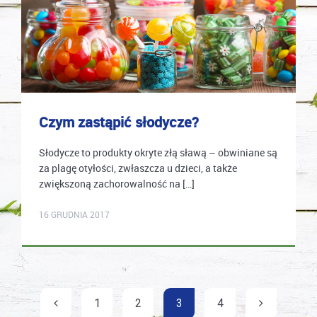
Czym zastąpić słodycze?
Słodycze to produkty okryte złą sławą – obwiniane są
za plagę otyłości, zwłaszcza u dzieci, a także
zwiększoną zachorowalność na […]
karolina.wcislo
16 GRUDNIA 2017
Nawigacja
1
2
3
4