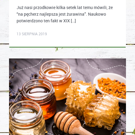
Już nasi przodkowie kilka setek lat temu mówili, że
“na pęcherz najlepsza jest żurawina”. Naukowo
potwierdzono ten fakt w XIX […]
karolina.wcislo
13 SIERPNIA 2019