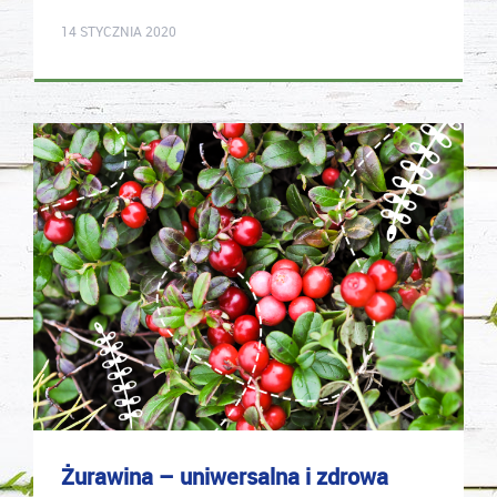
karolina.wcislo
14 STYCZNIA 2020
Żurawina – uniwersalna i zdrowa