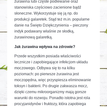
żurawina lubi częste podlewanie oraz
stanowiska częściowo zacienione bądź
słoneczne. Wykorzystuje się ją np. do
produkcji galaretek. Stąd też m.in. popularne
danie na Święto Dziękczynienia – pieczony
indyk podawany właśnie ze słodką,
żurawinową galaretką.
Jak żurawina wpływa na zdrowie?
Przede wszystkim posiada właściwości
lecznicze i zapobiegające infekcjom układu
moczowego. Odbywa się to na kilku
poziomach: po pierwsze żurawina jest
moczopędna, więc przyspiesza eliminowanie
toksyn i bakterii. Po drugie zakwasza mocz,
dzięki czemu mikroorganizmy mają gorsze
warunki do rozwoju. Ponadto istotna jest rola
procyjanidynów i fruktozy, która zapobiega