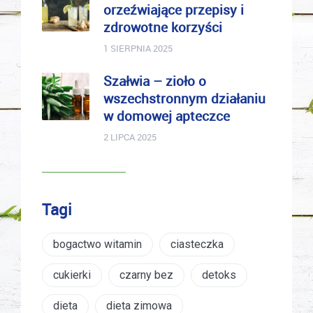
orzeźwiające przepisy i
zdrowotne korzyści
1 SIERPNIA 2025
Szałwia – zioło o
wszechstronnym działaniu
w domowej apteczce
2 LIPCA 2025
Tagi
bogactwo witamin
ciasteczka
cukierki
czarny bez
detoks
dieta
dieta zimowa