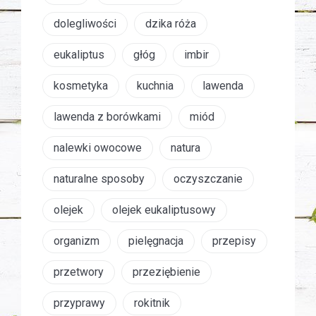
dolegliwości
dzika róża
eukaliptus
głóg
imbir
kosmetyka
kuchnia
lawenda
lawenda z borówkami
miód
nalewki owocowe
natura
naturalne sposoby
oczyszczanie
olejek
olejek eukaliptusowy
organizm
pielęgnacja
przepisy
przetwory
przeziębienie
przyprawy
rokitnik