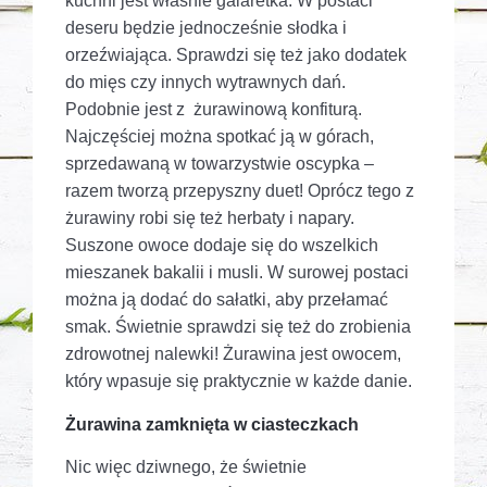
kuchni jest właśnie galaretka. W postaci
deseru będzie jednocześnie słodka i
orzeźwiająca. Sprawdzi się też jako dodatek
do mięs czy innych wytrawnych dań.
Podobnie jest z żurawinową konfiturą.
Najczęściej można spotkać ją w górach,
sprzedawaną w towarzystwie oscypka –
razem tworzą przepyszny duet! Oprócz tego z
żurawiny robi się też herbaty i napary.
Suszone owoce dodaje się do wszelkich
mieszanek bakalii i musli. W surowej postaci
można ją dodać do sałatki, aby przełamać
smak. Świetnie sprawdzi się też do zrobienia
zdrowotnej nalewki! Żurawina jest owocem,
który wpasuje się praktycznie w każde danie.
Żurawina zamknięta w ciasteczkach
Nic więc dziwnego, że świetnie