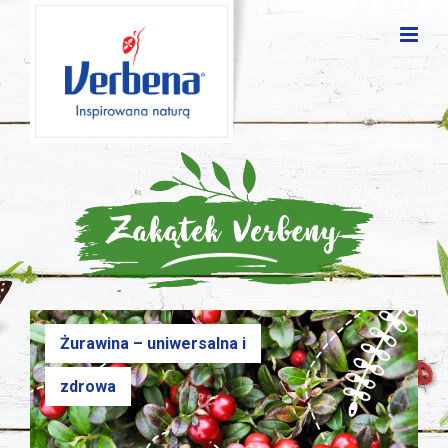
Żurawina – uniwersalna i
zdrowa