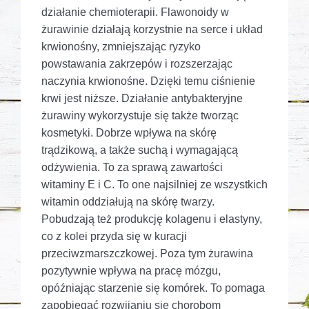
działanie chemioterapii. Flawonoidy w
żurawinie działają korzystnie na serce i układ
krwionośny, zmniejszając ryzyko
powstawania zakrzepów i rozszerzając
naczynia krwionośne. Dzięki temu ciśnienie
krwi jest niższe. Działanie antybakteryjne
żurawiny wykorzystuje się także tworząc
kosmetyki. Dobrze wpływa na skórę
trądzikową, a także suchą i wymagającą
odżywienia. To za sprawą zawartości
witaminy E i C. To one najsilniej ze wszystkich
witamin oddziałują na skórę twarzy.
Pobudzają też produkcję kolagenu i elastyny,
co z kolei przyda się w kuracji
przeciwzmarszczkowej. Poza tym żurawina
pozytywnie wpływa na pracę mózgu,
opóźniając starzenie się komórek. To pomaga
zapobiegać rozwijaniu się chorobom