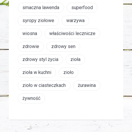
smaczna lawenda
superfood
syropy ziołowe
warzywa
wiosna
właściwości lecznicze
zdrowie
zdrowy sen
zdrowy styl życia
zioła
zioła w kuchni
zioło
zioło w ciasteczkach
żurawina
żywność