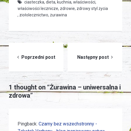
ciasteczka
,
dieta
,
kuchnia
,
właściwości
,
właściwości lecznicze
,
zdrowie
,
zdrowy styl życia
,
ziołolecznictwo
,
żurawina
Nawigacja
Poprzedni post
Następny post
wpisu
1 thought on “Żurawina – uniwersalna i
zdrowa”
Pingback:
Czarny bez wszechstronny -