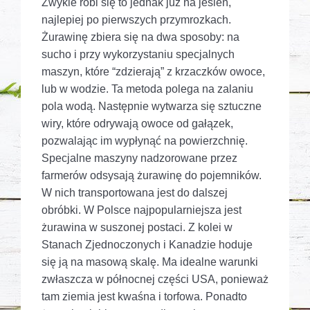
Zwykle robi się to jednak już na jesień,
najlepiej po pierwszych przymrozkach.
Żurawinę zbiera się na dwa sposoby: na
sucho i przy wykorzystaniu specjalnych
maszyn, które “zdzierają” z krzaczków owoce,
lub w wodzie. Ta metoda polega na zalaniu
pola wodą. Następnie wytwarza się sztuczne
wiry, które odrywają owoce od gałązek,
pozwalając im wypłynąć na powierzchnię.
Specjalne maszyny nadzorowane przez
farmerów odsysają żurawinę do pojemników.
W nich transportowana jest do dalszej
obróbki. W Polsce najpopularniejsza jest
żurawina w suszonej postaci. Z kolei w
Stanach Zjednoczonych i Kanadzie hoduje
się ją na masową skalę. Ma idealne warunki
zwłaszcza w północnej części USA, ponieważ
tam ziemia jest kwaśna i torfowa. Ponadto