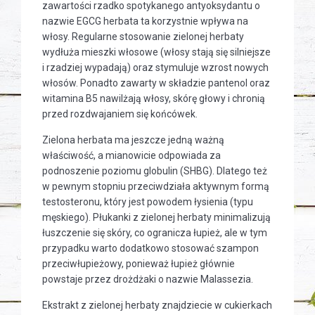
zawartości rzadko spotykanego antyoksydantu o
nazwie EGCG herbata ta korzystnie wpływa na
włosy. Regularne stosowanie zielonej herbaty
wydłuża mieszki włosowe (włosy stają się silniejsze
i rzadziej wypadają) oraz stymuluje wzrost nowych
włosów. Ponadto zawarty w składzie pantenol oraz
witamina B5 nawilżają włosy, skórę głowy i chronią
przed rozdwajaniem się końcówek.
Zielona herbata ma jeszcze jedną ważną
właściwość, a mianowicie odpowiada za
podnoszenie poziomu globulin (SHBG). Dlatego też
w pewnym stopniu przeciwdziała aktywnym formą
testosteronu, który jest powodem łysienia (typu
męskiego). Płukanki z zielonej herbaty minimalizują
łuszczenie się skóry, co ogranicza łupież, ale w tym
przypadku warto dodatkowo stosować szampon
przeciwłupieżowy, ponieważ łupież głównie
powstaje przez drożdżaki o nazwie Malassezia.
Ekstrakt z zielonej herbaty znajdziecie w cukierkach