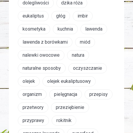
dolegliwości
dzika róża
eukaliptus
głóg
imbir
kosmetyka
kuchnia
lawenda
lawenda z borówkami
miód
nalewki owocowe
natura
naturalne sposoby
oczyszczanie
olejek
olejek eukaliptusowy
organizm
pielęgnacja
przepisy
przetwory
przeziębienie
przyprawy
rokitnik