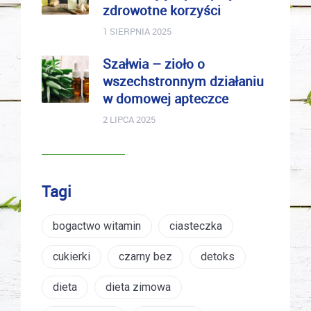
zdrowotne korzyści
1 SIERPNIA 2025
Szałwia – zioło o
wszechstronnym działaniu
w domowej apteczce
2 LIPCA 2025
Tagi
bogactwo witamin
ciasteczka
cukierki
czarny bez
detoks
dieta
dieta zimowa