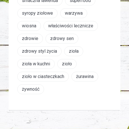
smaczna lawenda
superfood
syropy ziołowe
warzywa
wiosna
właściwości lecznicze
zdrowie
zdrowy sen
zdrowy styl życia
zioła
zioła w kuchni
zioło
zioło w ciasteczkach
żurawina
żywność