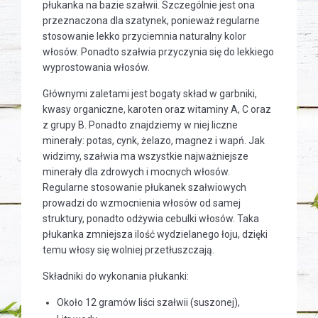
płukanka na bazie szałwii. Szczególnie jest ona
przeznaczona dla szatynek, ponieważ regularne
stosowanie lekko przyciemnia naturalny kolor
włosów. Ponadto szałwia przyczynia się do lekkiego
wyprostowania włosów.
Głównymi zaletami jest bogaty skład w garbniki,
kwasy organiczne, karoten oraz witaminy A, C oraz
z grupy B. Ponadto znajdziemy w niej liczne
minerały: potas, cynk, żelazo, magnez i wapń. Jak
widzimy, szałwia ma wszystkie najważniejsze
minerały dla zdrowych i mocnych włosów.
Regularne stosowanie płukanek szałwiowych
prowadzi do wzmocnienia włosów od samej
struktury, ponadto odżywia cebulki włosów. Taka
płukanka zmniejsza ilość wydzielanego łoju, dzięki
temu włosy się wolniej przetłuszczają.
Składniki do wykonania płukanki:
Około 12 gramów liści szałwii (suszonej),