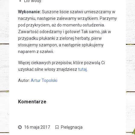
Litr wody.
Wykonanie:
Suszone liście szałwii umieszczamy w
naczyniu, następnie zalewamy wrzątkiem. Parzymy
pod przykryciem, aż do momentu ostudzenia.
Zawartość odcedzamy i gotowe! Tak samo, jak w
przypadku płukanki z zielonej herbaty, pierw
stosujemy szampon, a następnie spłukujemy
naparem z szałwii.
Więcej ciekawych przepisów, które pozwolą Ci
uzyskać silne włosy znajdziesz
tutaj
.
Autor:
Artur Topolski
Komentarze
16 maja 2017
Pielęgnacja