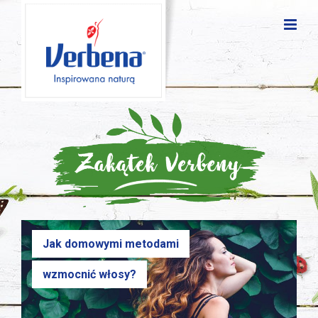
Jak domowymi metodami
wzmocnić włosy?