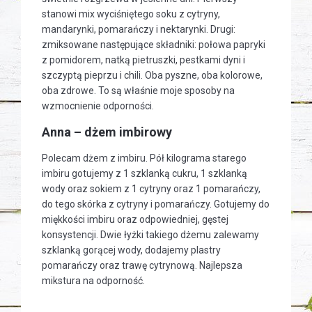
stanowi mix wyciśniętego soku z cytryny,
mandarynki, pomarańczy i nektarynki. Drugi:
zmiksowane następujące składniki: połowa papryki
z pomidorem, natką pietruszki, pestkami dyni i
szczyptą pieprzu i chili. Oba pyszne, oba kolorowe,
oba zdrowe. To są właśnie moje sposoby na
wzmocnienie odporności.
Anna – dżem imbirowy
Polecam dżem z imbiru. Pół kilograma starego
imbiru gotujemy z 1 szklanką cukru, 1 szklanką
wody oraz sokiem z 1 cytryny oraz 1 pomarańczy,
do tego skórka z cytryny i pomarańczy. Gotujemy do
miękkości imbiru oraz odpowiedniej, gęstej
konsystencji. Dwie łyżki takiego dżemu zalewamy
szklanką gorącej wody, dodajemy plastry
pomarańczy oraz trawę cytrynową. Najlepsza
mikstura na odporność.