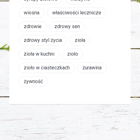
wiosna
właściwości lecznicze
zdrowie
zdrowy sen
zdrowy styl życia
zioła
zioła w kuchni
zioło
zioło w ciasteczkach
żurawina
żywność