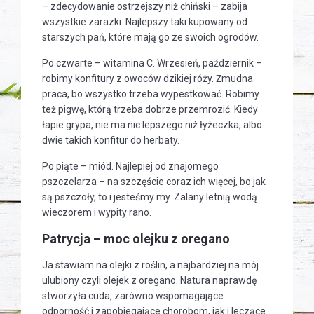
– zdecydowanie ostrzejszy niż chiński – zabija
wszystkie zarazki. Najlepszy taki kupowany od
starszych pań, które mają go ze swoich ogrodów.
Po czwarte – witamina C. Wrzesień, październik –
robimy konfitury z owoców dzikiej róży. Żmudna
praca, bo wszystko trzeba wypestkować. Robimy
też pigwę, którą trzeba dobrze przemrozić. Kiedy
łapie grypa, nie ma nic lepszego niż łyżeczka, albo
dwie takich konfitur do herbaty.
Po piąte – miód. Najlepiej od znajomego
pszczelarza – na szczęście coraz ich więcej, bo jak
są pszczoły, to i jesteśmy my. Zalany letnią wodą
wieczorem i wypity rano.
Patrycja – moc olejku z oregano
Ja stawiam na olejki z roślin, a najbardziej na mój
ulubiony czyli olejek z oregano. Natura naprawdę
stworzyła cuda, zarówno wspomagające
odporność i zapobiegające chorobom, jak i leczące