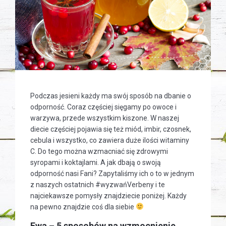
Podczas jesieni każdy ma swój sposób na dbanie o
odporność. Coraz częściej sięgamy po owoce i
warzywa, przede wszystkim kiszone. W naszej
diecie częściej pojawia się też miód, imbir, czosnek,
cebula i wszystko, co zawiera duże ilości witaminy
C. Do tego można wzmacniać się zdrowymi
syropami i koktajlami. A jak dbają o swoją
odporność nasi Fani? Zapytaliśmy ich o to w jednym
z naszych ostatnich #wyzwańVerbeny i te
najciekawsze pomysły znajdziecie poniżej. Każdy
na pewno znajdzie coś dla siebie
Ewa – 5 sposobów na wzmocnienie