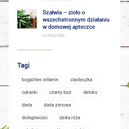
Szałwia – zioło o
wszechstronnym działaniu
w domowej apteczce
2 LIPCA 2025
Tagi
bogactwo witamin
ciasteczka
cukierki
czarny bez
detoks
dieta
dieta zimowa
dolegliwości
dzika róża