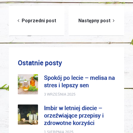
Nawigacja
Poprzedni post
Następny post
wpisu
Ostatnie posty
Spokój po lecie – melisa na
stres i lepszy sen
3 WRZEŚNIA 2025
Imbir w letniej diecie –
orzeźwiające przepisy i
zdrowotne korzyści
1 SIERPNIA 2025