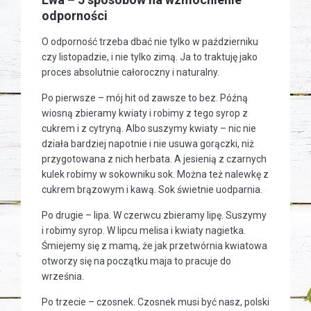
odporności
O odporność trzeba dbać nie tylko w październiku
czy listopadzie, i nie tylko zimą. Ja to traktuję jako
proces absolutnie całoroczny i naturalny.
Po pierwsze – mój hit od zawsze to bez. Późną
wiosną zbieramy kwiaty i robimy z tego syrop z
cukrem i z cytryną. Albo suszymy kwiaty – nic nie
działa bardziej napotnie i nie usuwa gorączki, niż
przygotowana z nich herbata. A jesienią z czarnych
kulek robimy w sokowniku sok. Można też nalewkę z
cukrem brązowym i kawą. Sok świetnie uodparnia.
Po drugie – lipa. W czerwcu zbieramy lipę. Suszymy
i robimy syrop. W lipcu melisa i kwiaty nagietka.
Śmiejemy się z mamą, że jak przetwórnia kwiatowa
otworzy się na początku maja to pracuje do
września.
Po trzecie – czosnek. Czosnek musi być nasz, polski