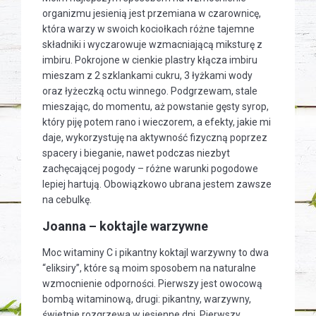
organizmu jesienią jest przemiana w czarownicę,
która warzy w swoich kociołkach różne tajemne
składniki i wyczarowuje wzmacniającą miksturę z
imbiru. Pokrojone w cienkie plastry kłącza imbiru
mieszam z 2 szklankami cukru, 3 łyżkami wody
oraz łyżeczką octu winnego. Podgrzewam, stale
mieszając, do momentu, aż powstanie gęsty syrop,
który piję potem rano i wieczorem, a efekty, jakie mi
daje, wykorzystuję na aktywność fizyczną poprzez
spacery i bieganie, nawet podczas niezbyt
zachęcającej pogody – różne warunki pogodowe
lepiej hartują. Obowiązkowo ubrana jestem zawsze
na cebulkę.
Joanna – koktajle warzywne
Moc witaminy C i pikantny koktajl warzywny to dwa
“eliksiry”, które są moim sposobem na naturalne
wzmocnienie odporności. Pierwszy jest owocową
bombą witaminową, drugi: pikantny, warzywny,
świetnie rozgrzewa w jesienne dni. Pierwszy