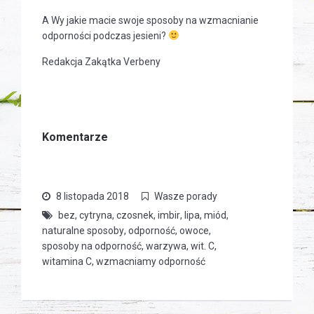
A Wy jakie macie swoje sposoby na wzmacnianie
odporności podczas jesieni?
Redakcja Zakątka Verbeny
Komentarze
8 listopada 2018
Wasze porady
bez
,
cytryna
,
czosnek
,
imbir
,
lipa
,
miód
,
naturalne sposoby
,
odporność
,
owoce
,
sposoby na odporność
,
warzywa
,
wit. C
,
witamina C
,
wzmacniamy odporność