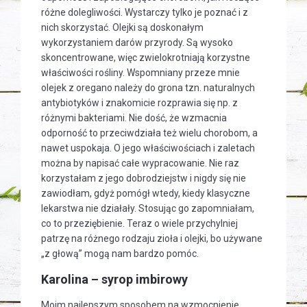
różne dolegliwości. Wystarczy tylko je poznać i z
nich skorzystać. Olejki są doskonałym
wykorzystaniem darów przyrody. Są wysoko
skoncentrowane, więc zwielokrotniają korzystne
właściwości rośliny. Wspomniany przeze mnie
olejek z oregano należy do grona tzn. naturalnych
antybiotyków i znakomicie rozprawia się np. z
różnymi bakteriami. Nie dość, że wzmacnia
odporność to przeciwdziała też wielu chorobom, a
nawet uspokaja. O jego właściwościach i zaletach
można by napisać całe wypracowanie. Nie raz
korzystałam z jego dobrodziejstw i nigdy się nie
zawiodłam, gdyż pomógł wtedy, kiedy klasyczne
lekarstwa nie działały. Stosując go zapomniałam,
co to przeziębienie. Teraz o wiele przychylniej
patrzę na różnego rodzaju zioła i olejki, bo używane
„z głową” mogą nam bardzo pomóc.
Karolina – syrop imbirowy
Moim najlepszym sposobem na wzmocnienie