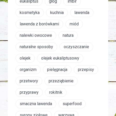
eukaliptus
głóg
imbir
kosmetyka
kuchnia
lawenda
lawenda z borówkami
miód
nalewki owocowe
natura
naturalne sposoby
oczyszczanie
olejek
olejek eukaliptusowy
organizm
pielęgnacja
przepisy
przetwory
przeziębienie
przyprawy
rokitnik
smaczna lawenda
superfood
syropy ziołowe
warzywa