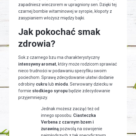
zapadniesz wieczorem w upragniony sen. Dzięki tej
czarnej bombie witaminowej w syropie, kłopoty z
zasypianiem włożysz między bajki.
Jak pokochać smak
zdrowia?
Sok z czarnego bzu ma charakterystyczny
intensywny aromat
, który może rodzicom sprawiać
nieco trudności w podawaniu specyfiku swoim
pociechom. Sprawę zdecydowanie ułatwi dodanie
odrobiny
cukru
lub
miodu
. Serwowany dziecku w
formie
słodkiego syropu
będzie zdecydowanie
przyjemniejszy.
Jednak możesz zacząć też od
innego sposobu.
Ciasteczka
Verbena z czarnym bzem i
żurawiną
pozwolą na oswojenie
najmłodszych z tak specyficznym