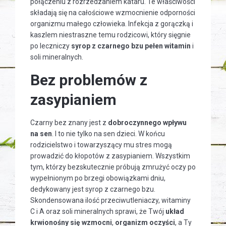
połączeniu z rozrzedzaniem kataru. Te właściwości
składają się na całościowe wzmocnienie odporności
organizmu małego człowieka. Infekcja z gorączką i
kaszlem niestraszne temu rodzicowi, który sięgnie
po leczniczy
syrop z czarnego bzu pełen witamin
i
soli mineralnych.
Bez problemów z
zasypianiem
Czarny bez znany jest z
dobroczynnego wpływu
na sen
. I to nie tylko na sen dzieci. W końcu
rodzicielstwo i towarzyszący mu stres mogą
prowadzić do kłopotów z zasypianiem. Wszystkim
tym, którzy bezskutecznie próbują zmrużyć oczy po
wypełnionym po brzegi obowiązkami dniu,
dedykowany jest syrop z czarnego bzu.
Skondensowana ilość przeciwutleniaczy, witaminy
C i A oraz soli mineralnych sprawi, że Twój
układ
krwionośny się wzmocni
,
organizm oczyści
, a Ty