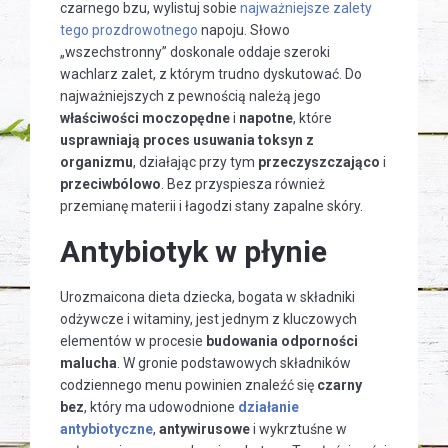
czarnego bzu, wylistuj sobie
najważniejsze zalety
tego prozdrowotnego
napoju. Słowo
„wszechstronny” doskonale oddaje szeroki
wachlarz zalet, z którym trudno dyskutować. Do
najważniejszych z pewnością należą jego
właściwości moczopędne
i
napotne
, które
usprawniają proces usuwania toksyn z
organizmu
, działając przy tym
przeczyszczająco
i
przeciwbólowo
. Bez przyspiesza również
przemianę materii i łagodzi stany zapalne skóry.
Antybiotyk w płynie
Urozmaicona dieta dziecka, bogata w składniki
odżywcze i witaminy, jest jednym z kluczowych
elementów w procesie
budowania odporności
malucha
. W gronie podstawowych składników
codziennego menu powinien znaleźć się
czarny
bez
, który ma udowodnione
działanie
antybiotyczne
,
antywirusowe
i wykrztuśne w