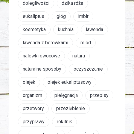
dolegliwości
dzika róża
eukaliptus
głóg
imbir
kosmetyka
kuchnia
lawenda
lawenda z borówkami
miód
nalewki owocowe
natura
naturalne sposoby
oczyszczanie
olejek
olejek eukaliptusowy
organizm
pielęgnacja
przepisy
przetwory
przeziębienie
przyprawy
rokitnik