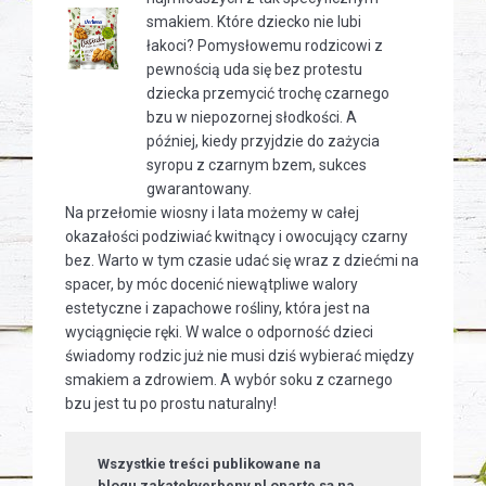
smakiem. Które dziecko nie lubi
łakoci? Pomysłowemu rodzicowi z
pewnością uda się bez protestu
dziecka przemycić trochę czarnego
bzu w niepozornej słodkości. A
później, kiedy przyjdzie do zażycia
syropu z czarnym bzem, sukces
gwarantowany.
Na przełomie wiosny i lata możemy w całej
okazałości podziwiać kwitnący i owocujący czarny
bez. Warto w tym czasie udać się wraz z dziećmi na
spacer, by móc docenić niewątpliwe walory
estetyczne i zapachowe rośliny, która jest na
wyciągnięcie ręki. W walce o odporność dzieci
świadomy rodzic już nie musi dziś wybierać między
smakiem a zdrowiem. A wybór soku z czarnego
bzu jest tu po prostu naturalny!
Wszystkie treści publikowane na
blogu zakatekverbeny.pl oparte są na