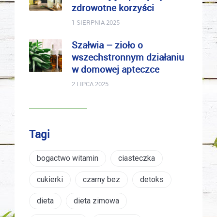
zdrowotne korzyści
1 SIERPNIA 2025
Szałwia – zioło o
wszechstronnym działaniu
w domowej apteczce
2 LIPCA 2025
Tagi
bogactwo witamin
ciasteczka
cukierki
czarny bez
detoks
dieta
dieta zimowa