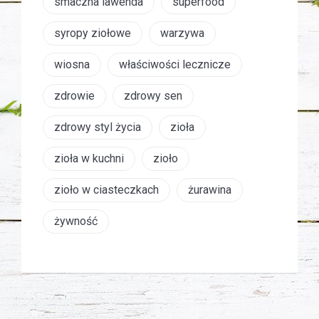
smaczna lawenda
superfood
syropy ziołowe
warzywa
wiosna
właściwości lecznicze
zdrowie
zdrowy sen
zdrowy styl życia
zioła
zioła w kuchni
zioło
zioło w ciasteczkach
żurawina
żywność