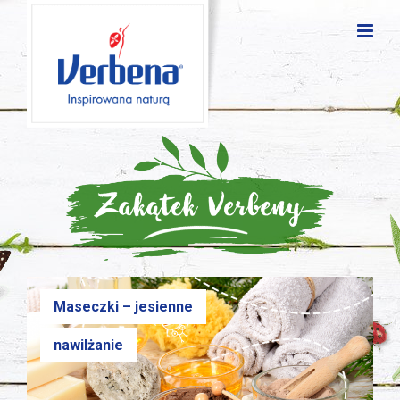
Maseczki – jesienne
nawilżanie