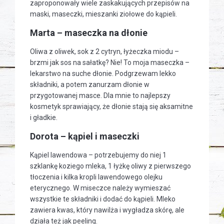
zaproponowały wiele zaskakujących przepisów na
maski, maseczki, mieszanki ziołowe do kąpieli.
Marta – maseczka na dłonie
Oliwa z oliwek, sok z 2 cytryn, łyżeczka miodu –
brzmi jak sos na sałatkę? Nie! To moja maseczka –
lekarstwo na suche dłonie. Podgrzewam lekko
składniki, a potem zanurzam dłonie w
przygotowanej masce. Dla mnie to najlepszy
kosmetyk sprawiający, że dłonie stają się aksamitne
i gładkie.
Dorota – kąpiel i maseczki
Kąpiel lawendowa – potrzebujemy do niej 1
szklankę koziego mleka, 1 łyżkę oliwy z pierwszego
tłoczenia i kilka kropli lawendowego olejku
eterycznego. W miseczce należy wymieszać
wszystkie te składniki i dodać do kąpieli. Mleko
zawiera kwas, który nawilża i wygładza skórę, ale
działa też jak peeling.