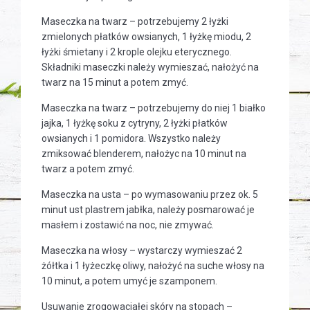
Maseczka na twarz – potrzebujemy 2 łyżki
zmielonych płatków owsianych, 1 łyżkę miodu, 2
łyżki śmietany i 2 krople olejku eterycznego.
Składniki maseczki należy wymieszać, nałożyć na
twarz na 15 minut a potem zmyć.
Maseczka na twarz – potrzebujemy do niej 1 białko
jajka, 1 łyżkę soku z cytryny, 2 łyżki płatków
owsianych i 1 pomidora. Wszystko należy
zmiksować blenderem, nałożyc na 10 minut na
twarz a potem zmyć.
Maseczka na usta – po wymasowaniu przez ok. 5
minut ust plastrem jabłka, należy posmarować je
masłem i zostawić na noc, nie zmywać.
Maseczka na włosy – wystarczy wymieszać 2
żółtka i 1 łyżeczkę oliwy, nałożyć na suche włosy na
10 minut, a potem umyć je szamponem.
Usuwanie zrogowaciałej skóry na stopach –