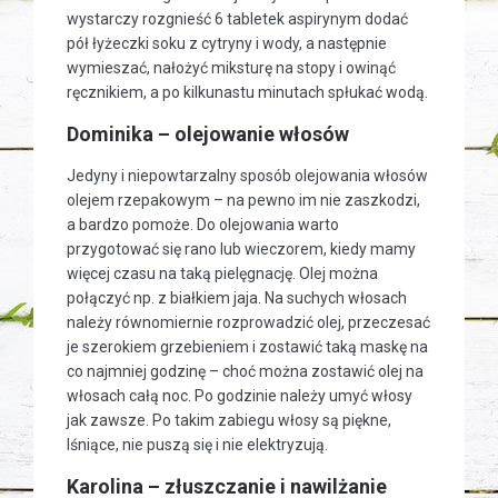
wystarczy rozgnieść 6 tabletek aspirynym dodać
pół łyżeczki soku z cytryny i wody, a następnie
wymieszać, nałożyć miksturę na stopy i owinąć
ręcznikiem, a po kilkunastu minutach spłukać wodą.
Dominika – olejowanie włosów
Jedyny i niepowtarzalny sposób olejowania włosów
olejem rzepakowym – na pewno im nie zaszkodzi,
a bardzo pomoże. Do olejowania warto
przygotować się rano lub wieczorem, kiedy mamy
więcej czasu na taką pielęgnację. Olej można
połączyć np. z białkiem jaja. Na suchych włosach
należy równomiernie rozprowadzić olej, przeczesać
je szerokiem grzebieniem i zostawić taką maskę na
co najmniej godzinę – choć można zostawić olej na
włosach całą noc. Po godzinie należy umyć włosy
jak zawsze. Po takim zabiegu włosy są piękne,
lśniące, nie puszą się i nie elektryzują.
Karolina – złuszczanie i nawilżanie