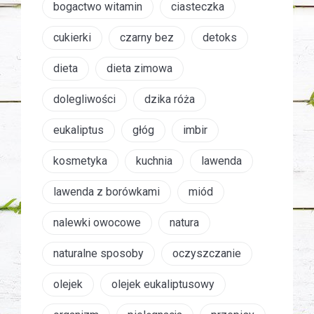
bogactwo witamin
ciasteczka
cukierki
czarny bez
detoks
dieta
dieta zimowa
dolegliwości
dzika róża
eukaliptus
głóg
imbir
kosmetyka
kuchnia
lawenda
lawenda z borówkami
miód
nalewki owocowe
natura
naturalne sposoby
oczyszczanie
olejek
olejek eukaliptusowy