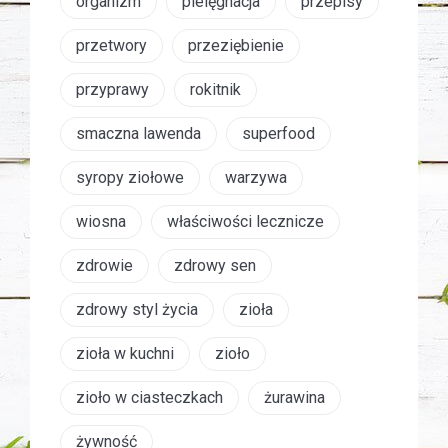
organizm
pielęgnacja
przepisy
przetwory
przeziębienie
przyprawy
rokitnik
smaczna lawenda
superfood
syropy ziołowe
warzywa
wiosna
właściwości lecznicze
zdrowie
zdrowy sen
zdrowy styl życia
zioła
zioła w kuchni
zioło
zioło w ciasteczkach
żurawina
żywność