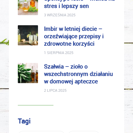
stres i lepszy sen
3 WRZEŚNIA 2025
Imbir w letniej diecie –
orzeźwiające przepisy i
zdrowotne korzyści
1 SIERPNIA 2025
Szałwia – zioło o
wszechstronnym działaniu
w domowej apteczce
2 LIPCA 2025
Tagi