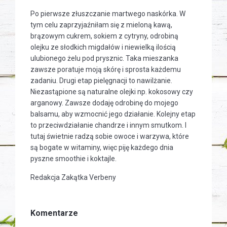
Po pierwsze złuszczanie martwego naskórka. W
tym celu zaprzyjaźniłam się z mieloną kawą,
brązowym cukrem, sokiem z cytryny, odrobiną
olejku ze słodkich migdałów i niewielką ilością
ulubionego żelu pod prysznic. Taka mieszanka
zawsze poratuje moją skórę i sprosta każdemu
zadaniu. Drugi etap pielęgnacji to nawilżanie.
Niezastąpione są naturalne olejki np. kokosowy czy
arganowy. Zawsze dodaję odrobinę do mojego
balsamu, aby wzmocnić jego działanie. Kolejny etap
to przeciwdziałanie chandrze i innym smutkom. I
tutaj świetnie radzą sobie owoce i warzywa, które
są bogate w witaminy, więc piję każdego dnia
pyszne smoothie i koktajle.
Redakcja Zakątka Verbeny
Komentarze