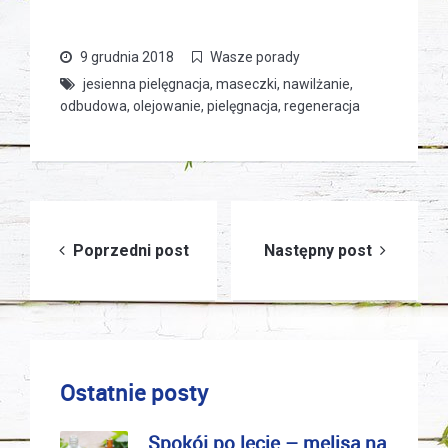
9 grudnia 2018
Wasze porady
jesienna pielęgnacja
,
maseczki
,
nawilżanie
,
odbudowa
,
olejowanie
,
pielęgnacja
,
regeneracja
Nawigacja
Poprzedni post
Następny post
wpisu
Ostatnie posty
Spokój po lecie – melisa na