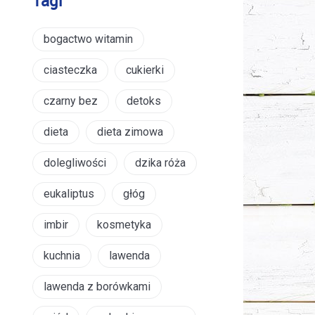
Tagi
bogactwo witamin
ciasteczka
cukierki
czarny bez
detoks
dieta
dieta zimowa
dolegliwości
dzika róża
eukaliptus
głóg
imbir
kosmetyka
kuchnia
lawenda
lawenda z borówkami