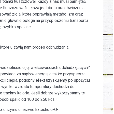
e tkanki tłuszczowej. Każdy z nas musi pamiętać,
e tłuszczu ważniejsza jest dieta oraz ćwiczenia
osować zioła, które poprawiają metabolizm oraz
łanie głównie polega na przyspieszeniu transportu
ą szybko spalane.
które ułatwią nam proces odchudzania.
wiedzieliście o jej właściwościach odchudzających?
dpowiada za napływ energii, a także przyspiesza
cji ciepła, podobny efekt uzyskujemy po spożyciu
 W wyniku wzrostu temperatury dochodzi do
 tracimy kalorie. Jeśli dobrze wykorzystamy tę
osób spalić od 100 do 250 kcal!
ia enzymu o nazwie katecholo-O-