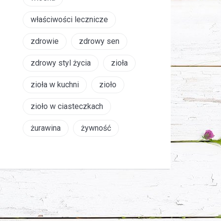
właściwości lecznicze
zdrowie
zdrowy sen
zdrowy styl życia
zioła
zioła w kuchni
zioło
zioło w ciasteczkach
żurawina
żywność