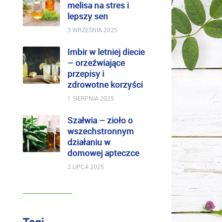
melisa na stres i
lepszy sen
3 WRZEŚNIA 2025
Imbir w letniej diecie
– orzeźwiające
przepisy i
zdrowotne korzyści
1 SIERPNIA 2025
Szałwia – zioło o
wszechstronnym
działaniu w
domowej apteczce
2 LIPCA 2025