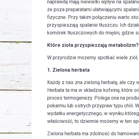
naprawdę mają niewielki wpływ na spalani
że poza preparatami ułatwiającymi spalani
fizyczne. Przy takim połączeniu warto st
przyspieszają spalanie tłuszczu. Ich dzia
komórek tłuszczowych do mięśni, gdzie s
Które zioła przyspieszają metabolizm?
W przyrodzie możemy spotkać wiele ziół, 
1. Zielona herbata
Każdy z nas zna zieloną herbatę, ale czy 
Herbata ta ma w składzie kofeinę, które o
proces termogenezy. Polega ona na produk
pokarmu lub ostrych przypraw typu chili.
wydatku energetycznego, w wyniku którego
właściwość, to dziennie możemy w ten sp
Zielona herbata ma zdolność do hamowan