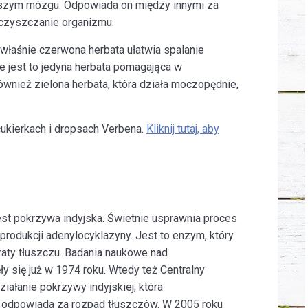
naszym mózgu. Odpowiada on między innymi za
oczyszczanie organizmu.
właśnie czerwona herbata ułatwia spalanie
ie jest to jedyna herbata pomagająca w
wnież zielona herbata, która działa moczopędnie,
 cukierkach i dropsach Verbena.
Kliknij tutaj, aby
t pokrzywa indyjska. Świetnie usprawnia proces
rodukcji adenylocyklazyny. Jest to enzym, który
aty tłuszczu. Badania naukowe nad
y się już w 1974 roku. Wtedy też Centralny
ałanie pokrzywy indyjskiej, która
 odpowiada za rozpad tłuszczów. W 2005 roku