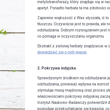
metylotransferazy, który znajduje się w 
apetyt. Ponadto herbata ta ma zdolności 
Zapewne większość z Was słyszała, iż to 
tłuszczu. Oczywiście jest to prawda, ale n
odchudzania. Dobrym rozwiązaniem jest ró
co pomaga w oczyszczaniu organizmu.
Ekstrakt z zielonej herbaty znajdziecie w
dowiedzieć się o nich więcej.
2. Pokrzywa indyjska
Sprawdzonym środkiem na odchudzanie jes
odchudzania, ponieważ wpływa na wzrost p
stymuluje masę mięśniową oraz proces utr
właściwościami pokrzywy indyjskiej zaczęł
Instytut Naukowo-Badawczy potwierdził dzi
powoduje przekształcanie się kwasów, co