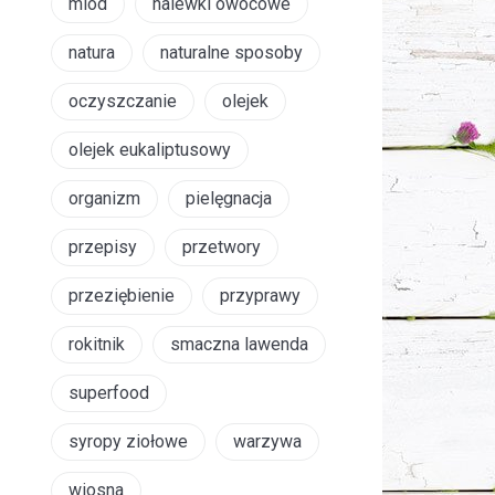
miód
nalewki owocowe
natura
naturalne sposoby
oczyszczanie
olejek
olejek eukaliptusowy
organizm
pielęgnacja
przepisy
przetwory
przeziębienie
przyprawy
rokitnik
smaczna lawenda
superfood
syropy ziołowe
warzywa
wiosna