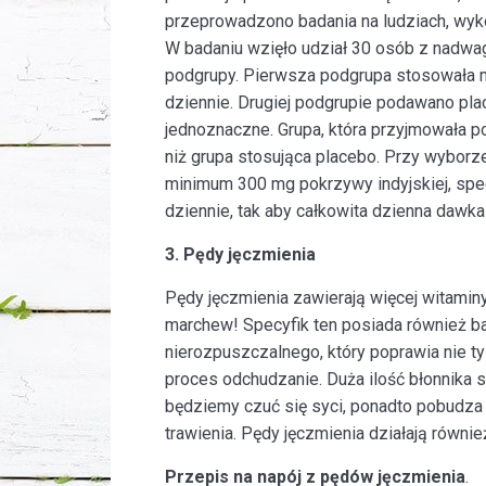
przeprowadzono badania na ludziach, wyk
W badaniu wzięło udział 30 osób z nadwa
podgrupy. Pierwsza podgrupa stosowała 
dziennie. Drugiej podgrupie podawano pla
jednoznaczne. Grupa, która przyjmowała p
niż grupa stosująca placebo. Przy wyborze
minimum 300 mg pokrzywy indyjskiej, spec
dziennie, tak aby całkowita dzienna dawk
3. Pędy jęczmienia
Pędy jęczmienia zawierają więcej witamin
marchew! Specyfik ten posiada również ba
nierozpuszczalnego, który poprawia nie tyl
proces odchudzanie. Duża ilość błonnika 
będziemy czuć się syci, ponadto pobudza o
trawienia. Pędy jęczmienia działają równie
Przepis na napój z pędów jęczmienia
.