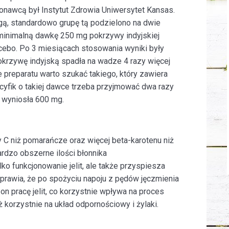
onawcą był Instytut Zdrowia Uniwersytet Kansas.
gą, standardowo grupę tą podzielono na dwie
minimalną dawkę 250 mg pokrzywy indyjskiej
cebo. Po 3 miesiącach stosowania wyniki były
okrzywę indyjską spadła na wadze 4 razy więcej
 preparatu warto szukać takiego, który zawiera
yfik o takiej dawce trzeba przyjmować dwa razy
a wyniosła 600 mg.
y C niż pomarańcze oraz więcej beta-karotenu niż
rdzo obszerne ilości błonnika
ko funkcjonowanie jelit, ale także przyspiesza
sprawia, że po spożyciu napoju z pędów jęczmienia
n pracę jelit, co korzystnie wpływa na proces
ż korzystnie na układ odpornościowy i żylaki.