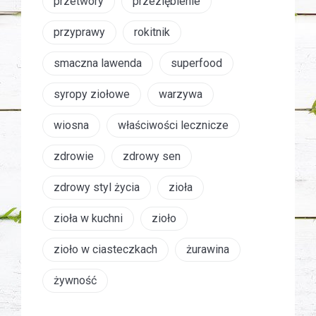
przetwory
przeziębienie
przyprawy
rokitnik
smaczna lawenda
superfood
syropy ziołowe
warzywa
wiosna
właściwości lecznicze
zdrowie
zdrowy sen
zdrowy styl życia
zioła
zioła w kuchni
zioło
zioło w ciasteczkach
żurawina
żywność