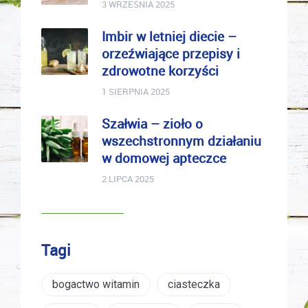
3 WRZEŚNIA 2025
Imbir w letniej diecie –
orzeźwiające przepisy i
zdrowotne korzyści
1 SIERPNIA 2025
Szałwia – zioło o
wszechstronnym działaniu
w domowej apteczce
2 LIPCA 2025
Tagi
bogactwo witamin
ciasteczka