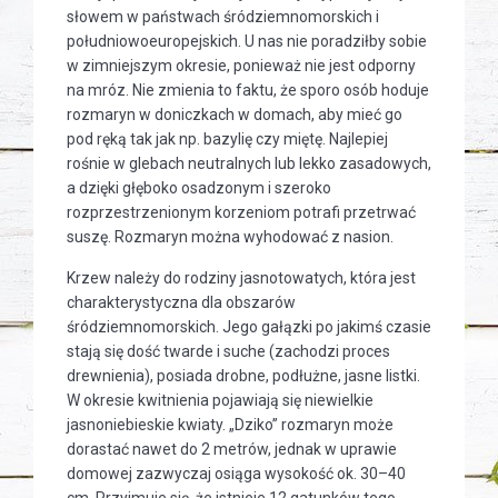
słowem w państwach śródziemnomorskich i
południowoeuropejskich. U nas nie poradziłby sobie
w zimniejszym okresie, ponieważ nie jest odporny
na mróz. Nie zmienia to faktu, że sporo osób hoduje
rozmaryn w doniczkach w domach, aby mieć go
pod ręką tak jak np. bazylię czy miętę. Najlepiej
rośnie w glebach neutralnych lub lekko zasadowych,
a dzięki głęboko osadzonym i szeroko
rozprzestrzenionym korzeniom potrafi przetrwać
suszę. Rozmaryn można wyhodować z nasion.
Krzew należy do rodziny jasnotowatych, która jest
charakterystyczna dla obszarów
śródziemnomorskich. Jego gałązki po jakimś czasie
stają się dość twarde i suche (zachodzi proces
drewnienia), posiada drobne, podłużne, jasne listki.
W okresie kwitnienia pojawiają się niewielkie
jasnoniebieskie kwiaty. „Dziko” rozmaryn może
dorastać nawet do 2 metrów, jednak w uprawie
domowej zazwyczaj osiąga wysokość ok. 30–40
cm. Przyjmuje się, że istnieje 12 gatunków tego