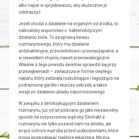
albo napar w spryskiwaczu, aby skutecznie je
odstraszyć.
Jeżeli chodzi o działanie na organizm od środka, to
należałoby wspomnieć o bakteriobójczym
działaniu zioła. To za sprawą kwasu
rozmarynowego, który ma działanie
antybakteryjne, przeciwbólowe i przeciwzapalne, a
w niewielkim stopniu nawet przeciwalergiczne.
Właśnie z tego powodu świetnie sprawdzi się przy
przeziębieniach – zwłaszcza w formie ciepłego
naparu, który zadziała rozluźniająco i łagodząco na
podrażnione gardło i skurcze oskrzeli, a także
wesprze działanie układu odpornościowego.
W związku z detoksykującym działaniem
rozmarynu, już od lat polecano go jako niezawodny
sposób na oczyszczenie wątroby. Ekstrakt z
rozmarynu nie tylko pozwoli nam na detoks, ale
wręcz ochroni wątrobę przed uszkodzeniami, które
mogą spowodować niektóre lekarstwa. Można