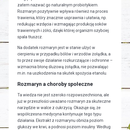
zatem nazwać go naturalnym probiotykiem.
Rozmaryn pozytywnie wpływa również na proces
trawienia, który znacznie usprawnia i ułatwia, np.
redukując wzdęcia i wzmagając produkcję soków
trawiennych i żółci, dzięki której organizm szybciej
spala tłuszcz.
Na dodatek rozmaryn jest w stanie ulżyć w
cierpieniu w przypadku bólów i wrzodów żołądka, a
to przez swoje działanie rozkurczające i ochronne –
wzmacnia błonę śluzową żołądka, nie pozwalając
m.in. na uszkodzenia na skutek spożycia etanolu.
Rozmaryn a choroby społeczne
Ta wiedza nie jest szeroko rozpowszechniona, ale
już w przeszłości uważano rozmaryn za skuteczne
narzędzie w walce z cukrzycą. Okazuje się, że
współczesna medycyna kontynuuje tego typu
działania. Ekstrakt z rozmarynu obniża poziom
glukozy we krwi, a podnosi poziom insuliny. Według