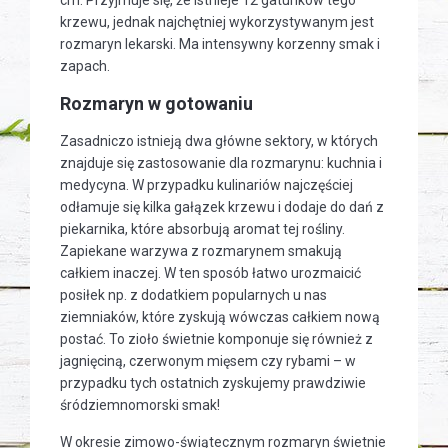
krzewu, jednak najchętniej wykorzystywanym jest
rozmaryn lekarski. Ma intensywny korzenny smak i
zapach.
Rozmaryn w gotowaniu
Zasadniczo istnieją dwa główne sektory, w których
znajduje się zastosowanie dla rozmarynu: kuchnia i
medycyna. W przypadku kulinariów najczęściej
odłamuje się kilka gałązek krzewu i dodaje do dań z
piekarnika, które absorbują aromat tej rośliny.
Zapiekane warzywa z rozmarynem smakują
całkiem inaczej. W ten sposób łatwo urozmaicić
posiłek np. z dodatkiem popularnych u nas
ziemniaków, które zyskują wówczas całkiem nową
postać. To zioło świetnie komponuje się również z
jagnięciną, czerwonym mięsem czy rybami – w
przypadku tych ostatnich zyskujemy prawdziwie
śródziemnomorski smak!
W okresie zimowo-świątecznym rozmaryn świetnie