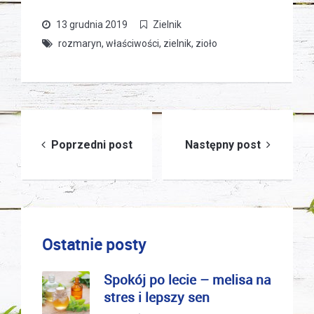
13 grudnia 2019
Zielnik
rozmaryn
,
właściwości
,
zielnik
,
zioło
Nawigacja
Poprzedni post
Następny post
wpisu
Ostatnie posty
Spokój po lecie – melisa na
stres i lepszy sen