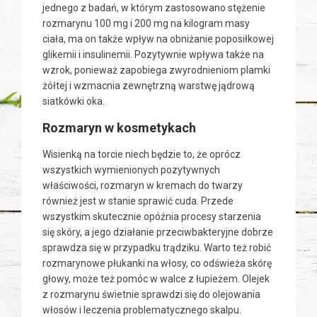
jednego z badań, w którym zastosowano stężenie
rozmarynu 100 mg i 200 mg na kilogram masy
ciała, ma on także wpływ na obniżanie poposiłkowej
glikemii i insulinemii. Pozytywnie wpływa także na
wzrok, ponieważ zapobiega zwyrodnieniom plamki
żółtej i wzmacnia zewnętrzną warstwę jądrową
siatkówki oka.
Rozmaryn w kosmetykach
Wisienką na torcie niech będzie to, że oprócz
wszystkich wymienionych pozytywnych
właściwości, rozmaryn w kremach do twarzy
również jest w stanie sprawić cuda. Przede
wszystkim skutecznie opóźnia procesy starzenia
się skóry, a jego działanie przeciwbakteryjne dobrze
sprawdza się w przypadku trądziku. Warto też robić
rozmarynowe płukanki na włosy, co odświeża skórę
głowy, może też pomóc w walce z łupieżem. Olejek
z rozmarynu świetnie sprawdzi się do olejowania
włosów i leczenia problematycznego skalpu.