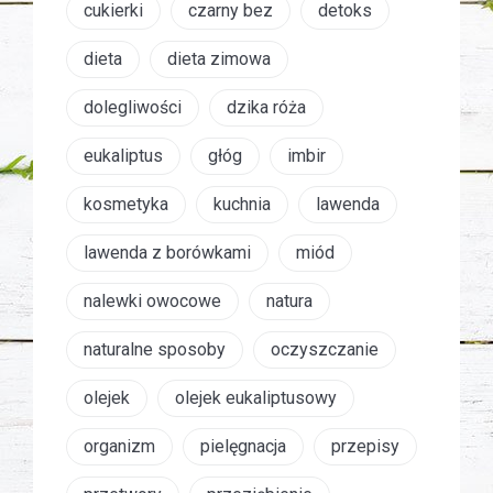
cukierki
czarny bez
detoks
dieta
dieta zimowa
dolegliwości
dzika róża
eukaliptus
głóg
imbir
kosmetyka
kuchnia
lawenda
lawenda z borówkami
miód
nalewki owocowe
natura
naturalne sposoby
oczyszczanie
olejek
olejek eukaliptusowy
organizm
pielęgnacja
przepisy