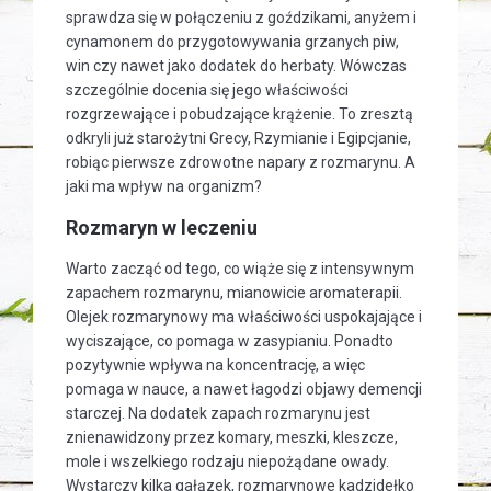
sprawdza się w połączeniu z goździkami, anyżem i
cynamonem do przygotowywania grzanych piw,
win czy nawet jako dodatek do herbaty. Wówczas
szczególnie docenia się jego właściwości
rozgrzewające i pobudzające krążenie. To zresztą
odkryli już starożytni Grecy, Rzymianie i Egipcjanie,
robiąc pierwsze zdrowotne napary z rozmarynu. A
jaki ma wpływ na organizm?
Rozmaryn w leczeniu
Warto zacząć od tego, co wiąże się z intensywnym
zapachem rozmarynu, mianowicie aromaterapii.
Olejek rozmarynowy ma właściwości uspokajające i
wyciszające, co pomaga w zasypianiu. Ponadto
pozytywnie wpływa na koncentrację, a więc
pomaga w nauce, a nawet łagodzi objawy demencji
starczej. Na dodatek zapach rozmarynu jest
znienawidzony przez komary, meszki, kleszcze,
mole i wszelkiego rodzaju niepożądane owady.
Wystarczy kilka gałązek, rozmarynowe kadzidełko