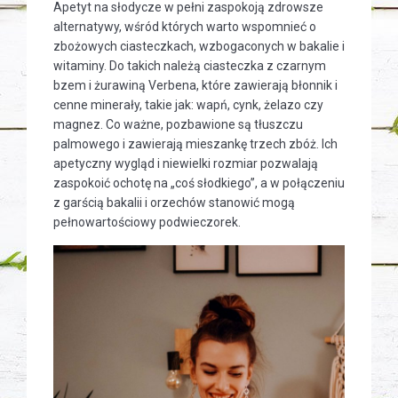
Apetyt na słodycze w pełni zaspokoją zdrowsze
alternatywy, wśród których warto wspomnieć o
zbożowych ciasteczkach, wzbogaconych w bakalie i
witaminy. Do takich należą ciasteczka z czarnym
bzem i żurawiną Verbena, które zawierają błonnik i
cenne minerały, takie jak: wapń, cynk, żelazo czy
magnez. Co ważne, pozbawione są tłuszczu
palmowego i zawierają mieszankę trzech zbóż. Ich
apetyczny wygląd i niewielki rozmiar pozwalają
zaspokoić ochotę na „coś słodkiego”, a w połączeniu
z garścią bakalii i orzechów stanowić mogą
pełnowartościowy podwieczorek.