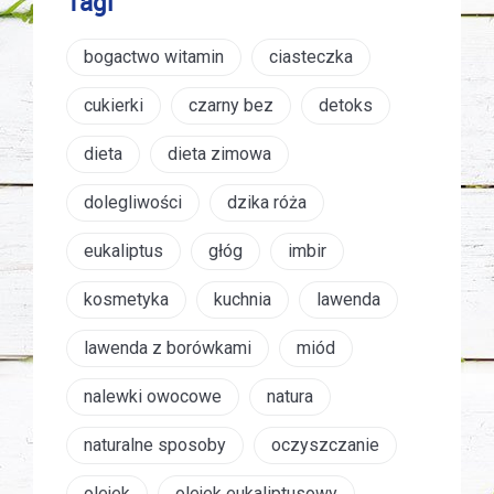
Tagi
bogactwo witamin
ciasteczka
cukierki
czarny bez
detoks
dieta
dieta zimowa
dolegliwości
dzika róża
eukaliptus
głóg
imbir
kosmetyka
kuchnia
lawenda
lawenda z borówkami
miód
nalewki owocowe
natura
naturalne sposoby
oczyszczanie
olejek
olejek eukaliptusowy