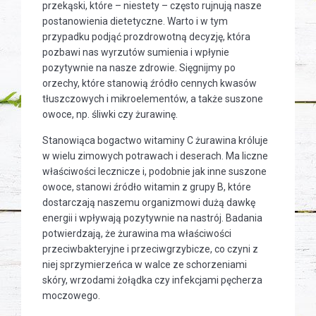
przekąski, które – niestety – często rujnują nasze
postanowienia dietetyczne. Warto i w tym
przypadku podjąć prozdrowotną decyzję, która
pozbawi nas wyrzutów sumienia i wpłynie
pozytywnie na nasze zdrowie. Sięgnijmy po
orzechy, które stanowią źródło cennych kwasów
tłuszczowych i mikroelementów, a także suszone
owoce, np. śliwki czy żurawinę.
Stanowiąca bogactwo witaminy C żurawina króluje
w wielu zimowych potrawach i deserach. Ma liczne
właściwości lecznicze i, podobnie jak inne suszone
owoce, stanowi źródło witamin z grupy B, które
dostarczają naszemu organizmowi dużą dawkę
energii i wpływają pozytywnie na nastrój. Badania
potwierdzają, że żurawina ma właściwości
przeciwbakteryjne i przeciwgrzybicze, co czyni z
niej sprzymierzeńca w walce ze schorzeniami
skóry, wrzodami żołądka czy infekcjami pęcherza
moczowego.