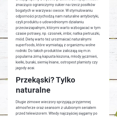
znacząco ograniczymy cukier na rzecz posiłków
bogatych w warzywa i owoce. W stymulowaniu
odporności przychodzą nam naturalne antybiotyki,
czyli produktu o udowodnionym działaniu
przeciwzapalnym, którymi warto wzbogacać w tym
czasie potrawy, np. czosnek, imbir, natka pietruszki,
miód. Dietę warto też urozmaicać naturalnymi
superfoods, które wymiatają z organizmu wolne
rodniki. Do takich produktów zaliczają się m.in.
popularna zimą kapusta kiszona, młody jęczmień,
kiełki, buraki, siemię lniane, ostropest plamisty czy
jagody acai.
Przekąski? Tylko
naturalne
Długie zimowe wieczory sprzyjają przyjemnej
atmosferze oraz seansom z ulubionym serialem
przed telewizorem. Wtedy najczęściej sięgamy po