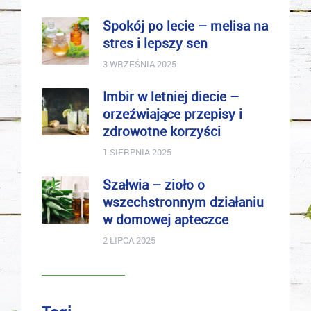
Spokój po lecie – melisa na
stres i lepszy sen
3 WRZEŚNIA 2025
Imbir w letniej diecie –
orzeźwiające przepisy i
zdrowotne korzyści
1 SIERPNIA 2025
Szałwia – zioło o
wszechstronnym działaniu
w domowej apteczce
2 LIPCA 2025