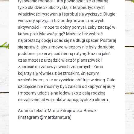
rysowanie mandali… kto powiedział, że kredki są
tylko dla dzieci? Skorzystaj z terapeutycznych
właściwości rysowania i spróbuj się wyciszyć. Długie
wieczory sprzyjają też podejmowaniu nowych
aktywności – może to dobry pomysł, żeby zacząć w
końcu praktykować jogę? Możesz też wybrać
najprostszą opcję i udać się na długi spacer. Postaraj
się sprawić, aby zimowe wieczory nie były do siebie
podobne i przerwij codzienną rutynę. Raz na jakiś
czas możesz urządzić wieczór planszówek i
zaprosić do zabawy swoich znajomych. Zima
kojarzy się również z beztroskim, śnieżnym
szaleństwem, o ile oczywiście obfituje w śnieg. Całe
szczęście nie musimy być zależni od kapryśnej aury
i możemy udać się na lodowisko z całą rodziną
niezależnie od warunków panujących za oknem.
Autorka tekstu: Marta Zdrojewska-Baniak
(Instagram @martkanatura)