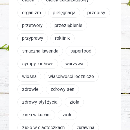
organizm
pielęgnacja
przepisy
przetwory
przeziębienie
przyprawy
rokitnik
smaczna lawenda
superfood
syropy ziołowe
warzywa
wiosna
właściwości lecznicze
zdrowie
zdrowy sen
zdrowy styl życia
zioła
zioła w kuchni
zioło
zioło w ciasteczkach
żurawina