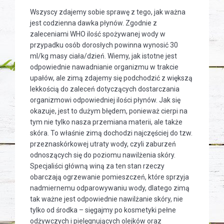
Wszyscy zdajemy sobie sprawę z tego, jak ważna
jest codzienna dawka płynów. Zgodnie z
zaleceniami WHO ilość spożywanej wody w
przypadku osób dorosłych powinna wynosić 30
ml/kg masy ciała/dzień. Wiemy, jak istotne jest
odpowiednie nawadnianie organizmu w trakcie
upałów, ale zimą zdajemy się podchodzić z większą
lekkością do zaleceń dotyczących dostarczania
organizmowi odpowiedniej ilości płynów. Jak się
okazuje, jest to dużym błędem, ponieważ cierpi na
tym nie tylko nasza przemiana materii, ale także
skóra. To właśnie zimą dochodzi najczęściej do tzw.
przeznaskórkowej utraty wody, czyli zaburzeń
odnoszących się do poziomu nawilżenia skóry.
Specjaliści główną winą za ten stan rzeczy
obarczają ogrzewanie pomieszczeń, które sprzyja
nadmiernemu odparowywaniu wody, dlatego zimą
tak ważne jest odpowiednie nawilżanie skóry, nie
tylko od środka – sięgajmy po kosmetyki pełne
odżywczych i pielęgnujących olejków oraz