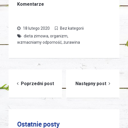
Komentarze
18 lutego 2020
Bez kategorii
dieta zimowa
,
organizm
,
wzmacniamy odporność
,
żurawina
Nawigacja
Poprzedni post
Następny post
wpisu
Ostatnie posty