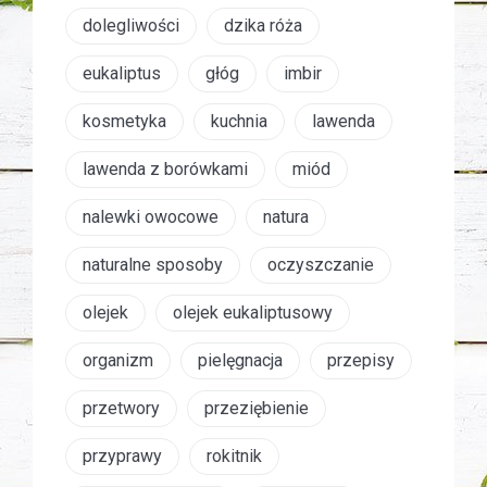
dolegliwości
dzika róża
eukaliptus
głóg
imbir
kosmetyka
kuchnia
lawenda
lawenda z borówkami
miód
nalewki owocowe
natura
naturalne sposoby
oczyszczanie
olejek
olejek eukaliptusowy
organizm
pielęgnacja
przepisy
przetwory
przeziębienie
przyprawy
rokitnik