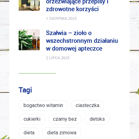
orzeźwiające przepisy i
zdrowotne korzyści
1 SIERPNIA 2025
Szałwia – zioło o
wszechstronnym działaniu
w domowej apteczce
2 LIPCA 2025
Tagi
bogactwo witamin
ciasteczka
cukierki
czarny bez
detoks
dieta
dieta zimowa