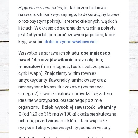
Hippophaë rhamnoides
, bo tak brzmi fachowa
nazwa rokitnika zwyczajnego, to dekoracyjny krzew
o rozłożystym pokroju i srebrno-zielonych, wąskich
liściach. W okresie od sierpnia do września pokryty
jest żółtymi lub pomarańczowymi jagodami, które
kryją w sobie
dobroczynne właściwości
.
Wszystko za sprawą ich składu,
obejmującego
nawet 14 rodzajów witamin oraz całą listę
minerałów
(m.in. magnez, fosfor, żelazo, potas
cynk i wapń). Znajdziemy w nim również
antyoksydanty, flawonoidy, aminokwasy oraz
nienasycone kwasy tłuszczowe (zwłaszcza
Omega-7). Owoce rokitnika sprawdzą się zatem
idealnie w przypadku osłabionego po zimie
organizmu.
Dzięki wysokiej zawartości witaminy
C
(od 120 do 315 mg w 100 g) okażą się skuteczną
ochroną przed wirusami, które stanowią duże
ryzyko infekcji w pierwszych tygodniach wiosny.