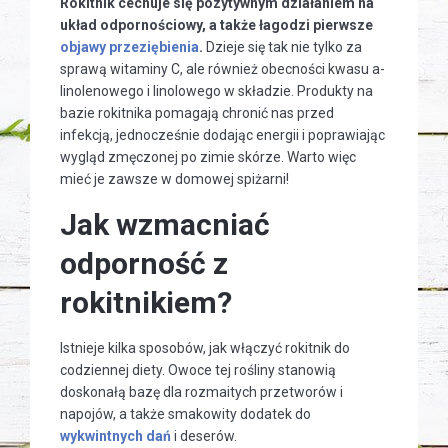
Rokitnik cechuje się pozytywnym działaniem na
układ odpornościowy, a także łagodzi pierwsze
objawy przeziębienia
.
Dzieje się tak nie tylko za
sprawą witaminy C, ale również obecności kwasu a-
linolenowego i linolowego w składzie. Produkty na
bazie rokitnika pomagają chronić nas przed
infekcją, jednocześnie dodając energii i poprawiając
wygląd zmęczonej po zimie skórze. Warto więc
mieć je zawsze w domowej spiżarni!
Jak wzmacniać
odporność z
rokitnikiem?
Istnieje kilka sposobów, jak włączyć rokitnik do
codziennej diety. Owoce tej rośliny stanowią
doskonałą bazę dla rozmaitych przetworów i
napojów, a także smakowity dodatek do
wykwintnych dań
i deserów.