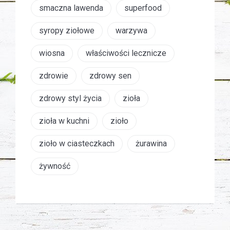
smaczna lawenda
superfood
syropy ziołowe
warzywa
wiosna
właściwości lecznicze
zdrowie
zdrowy sen
zdrowy styl życia
zioła
zioła w kuchni
zioło
zioło w ciasteczkach
żurawina
żywność