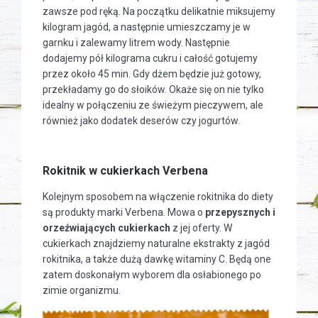
zawsze pod ręką. Na początku delikatnie miksujemy
kilogram jagód, a następnie umieszczamy je w
garnku i zalewamy litrem wody. Następnie
dodajemy pół kilograma cukru i całość gotujemy
przez około 45 min. Gdy dżem będzie już gotowy,
przekładamy go do słoików. Okaże się on nie tylko
idealny w połączeniu ze świeżym pieczywem, ale
również jako dodatek deserów czy jogurtów.
Rokitnik w cukierkach Verbena
Kolejnym sposobem na włączenie rokitnika do diety
są produkty marki Verbena. Mowa o
przepysznych i
orzeźwiających cukierkach
z jej oferty. W
cukierkach znajdziemy naturalne ekstrakty z jagód
rokitnika, a także dużą dawkę witaminy C. Będą one
zatem doskonałym wyborem dla osłabionego po
zimie organizmu.